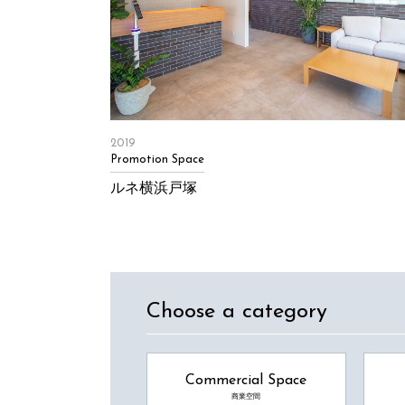
2019
Promotion Space
ルネ横浜戸塚
Choose a category
Commercial Space
商業空間