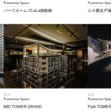
Promotion Space
Promotion Spa
パークホームズLaLa南船橋
ルネ横浜戸
2018
2017
Promotion Space
Promotion Spa
MID TOWER GRAND
Park TOW