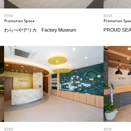
2024
2023
Promotion Space
Promotion Spa
わらべやデリカ Factory Museum
PROUD SE
2020
2019