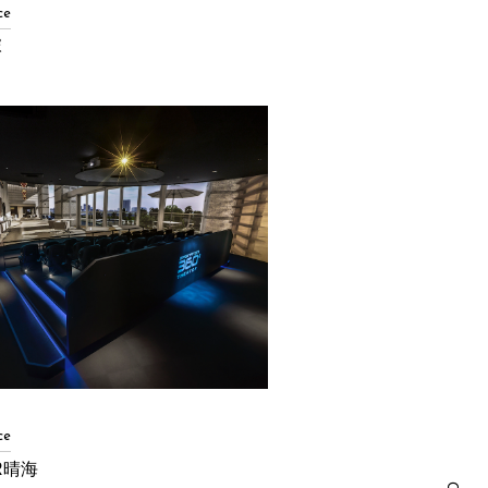
ce
塚
ce
ER晴海