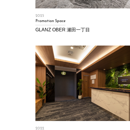
2025
Promotion Space
GLANZ OBER 瀬田一丁目
2022